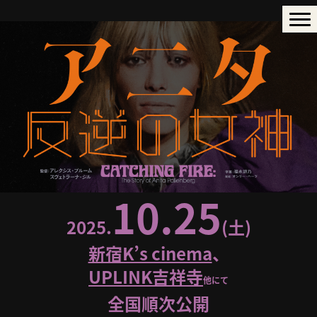
コ
ン
テ
ン
ツ
へ
ス
キ
10.25
ッ
2025.
(土)
プ
新宿K’s cinema
、
UPLINK吉祥寺
他にて
全国順次公開