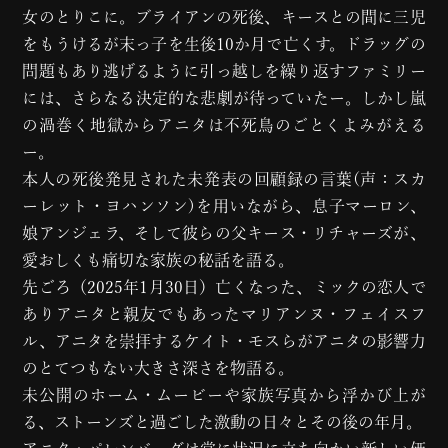
女のとりこに。ブライアンの死後、キースとの間に三児
をもうけるが末っ子を生後10か月で亡くす。ドラッグの
問題もあり逃げるように引っ越しを繰り返すファミリー
には、さらなる決定的な悲劇が待っていたー。しかし嵐
の渦巻く地獄からアニタは不死鳥のごとくよみがえる
ー。
本人の死後発見された未発表の回顧録の言葉(声：スカ
ーレット・ヨハンソン)を用いながら、息子マーロン、
娘アンジェラ、そして彼らの父キース・リチャーズが、
愛おしくも痛切な家族の秘話を語る。
先ごろ（2025年1月30日）亡くなった、ミックの恋人で
ありアニタと親友でもあったマリアンヌ・フェイスフ
ル、アニタを崇拝するケイト・モスらがアニタの影響力
のとてつもない大きさ深さを物語る。
未公開のホーム・ムービーや家族写真から浮かび上が
る、ストーンズと過ごした激動の日々とその後の年月。