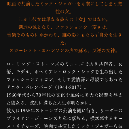
映画で共演したミック・ジャガーをも虜にしてしまう魔
性の女。
しかし彼女は単なる彼らの「女」ではない。
創造の源となり、ファッションを一変させ、
音楽そのものにかかわり、誰の影にもならず自分を生き
た。
スカーレット・ヨハンソンの声で蘇る、反逆の女神。
ローリング・ストーンズのミューズであり共作者、女
優、モデル、ボヘミアン・ロック・シックを生み出した
ファッションアイコン、そして愛情深い母親でもあった
アニタ・パレンバーグ（1944-2017）。
1960年代から70年代の文化や風俗に多大な影響を与え
た彼女の、波乱に満ちた人生が明らかに。
彼女は1965年ストーンズの公演を観に行き、リーダーの
ブライアン・ジョーンズと恋に落ちる。横恋慕するキー
ス・リチャーズ、映画で共演したミック・ジャガーも彼