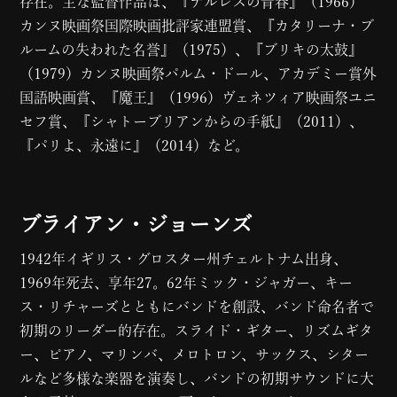
存在。主な監督作品は、『テルレスの青春』（1966）
カンヌ映画祭国際映画批評家連盟賞、『カタリーナ・ブ
ルームの失われた名誉』（1975）、『ブリキの太鼓』
（1979）カンヌ映画祭パルム・ドール、アカデミー賞外
国語映画賞、『魔王』（1996）ヴェネツィア映画祭ユニ
セフ賞、『シャトーブリアンからの手紙』（2011）、
『パリよ、永遠に』（2014）など。
ブライアン・ジョーンズ
1942年イギリス・グロスター州チェルトナム出身、
1969年死去、享年27。62年ミック・ジャガー、キー
ス・リチャーズとともにバンドを創設、バンド命名者で
初期のリーダー的存在。スライド・ギター、リズムギタ
ー、ピアノ、マリンバ、メロトロン、サックス、シター
ルなど多様な楽器を演奏し、バンドの初期サウンドに大