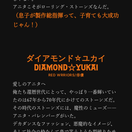
アニタこそがローリング・ストーンズなんだ。
（息子が製作総指揮って、子育ても大成功
じゃん！）
ダイアモンド☆ユカイ
DIAMOND☆YUKAI
RED WRRIORS/俳優
愛しのアニタへ
俺たち還暦世代にとって、やっぱり一番輝いてい
たのは67年から70年代にかけてのストーンズだ。
その時代のストーンズには、魔性のミューズ――
アニタ・パレンバーグがいた。
デカダンスなファッション、悪魔的なイメージ、
そして社会の枠なんて鼻で笑うような型破りなサ