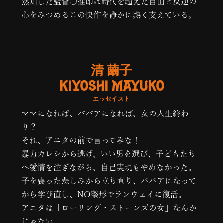
熟知した監督○推印は時代を超えた自由と反逆の
心をみつめるこの快作を静かに熱く支えている。
清 繭子
KIYOSHI MAYUKO
エッセイスト
ママになれば、ババアになれば、女の人生終わ
り？
それ、アニタの前で言ってみな！
暴力カレシから逃げ、いい男を選び、子どもたち
へ愛情を注ぎながら、自己実現もやめなかった。
子を喪った悲しみから立ち直り、ババアになって
から学び直し、NO整形でランウェイに復活。
アニタは「ローリング・ストーンズの女」なんか
じゃない。