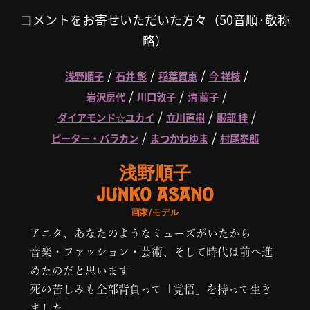
コメントをお寄せいただいた方々（50音順·敬称
略）
/
/
/
/
浅野順子
石井 彰
稲葉賀恵
今 祥枝
/
/
/
岩沢房代
川口敦子
清 繭子
/
/
/
ダイアモンド☆ユカイ
立川直樹
服部 桂
/
/
ピーター・バラカン
まつかわゆま
村尾泰郎
浅野順子
JUNKO ASANO
画家/モデル
アニタ、あなたのようなミューズがいたから
音楽・ファッション・芸術、そして時代は前へ進
めたのだと思います
死の苦しみも全部背負って「覚悟」を持って生き
ました