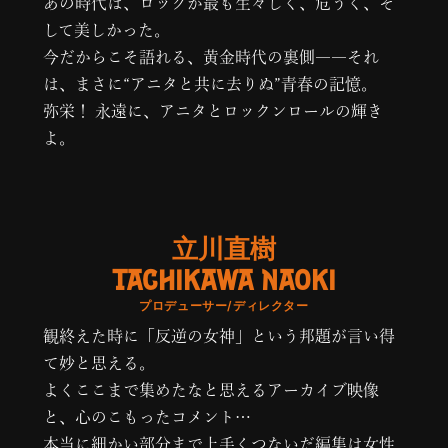
あの時代は、ロックが最も生々しく、危うく、そ
して美しかった。
今だからこそ語れる、黄金時代の裏側――それ
は、まさに“アニタと共に去りぬ”青春の記憶。
弥栄！ 永遠に、アニタとロックンロールの輝き
よ。
立川直樹
TACHIKAWA NAOKI
プロデューサー/ディレクター
観終えた時に「反逆の女神」という邦題が言い得
て妙と思える。
よくここまで集めたなと思えるアーカイブ映像
と、心のこもったコメント…
本当に細かい部分まで上手くつないだ編集は女性